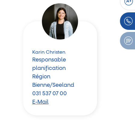
A+
Karin Christen
Responsable
planification
Région
Bienne/Seeland
031 537 07 00
E-Mail