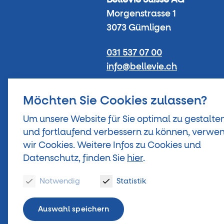
Morgenstrasse 1
3073 Gümligen
031 537 07 00
info@bellevie.ch
Du lundi au vendredi
Möchten Sie Cookies zulassen?
de 08.00 à 11.00 heures
Um unsere Website für Sie optimal zu gestalte
de 13.30 à 16.00 heures
und fortlaufend verbessern zu können, verwe
wir Cookies. Weitere Infos zu Cookies und
Datenschutz, finden Sie
hier
.
Notwendig
Statistik
Mentions légales
Auswahl speichern
Protection des données